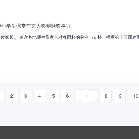
国中小学生课堂作文大奖赛颁奖事宜
各位家长： 感谢各地师生及家长对春雨杯的关注与支持！根据第十三届春
2
3
4
5
6
8
9
10
7