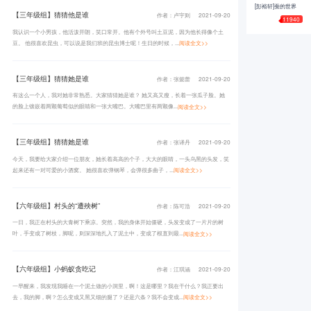
[彭裕轩]蚕的世界
【三年级组】猜猜他是谁
作者：卢宇则
2021-09-20
11940
我认识一个小男孩，他活泼开朗，笑口常开。他有个外号叫土豆泥，因为他长得像个土
豆。 他很喜欢昆虫，可以说是我们班的昆虫博士呢！生日的时候，...
阅读全文>>
【三年级组】猜猜她是谁
作者：张懿蕾
2021-09-20
有这么一个人，我对她非常熟悉。大家猜猜她是谁？ 她又高又瘦，长着一张瓜子脸。她
的脸上镶嵌着两颗葡萄似的眼睛和一张大嘴巴。大嘴巴里有两颗像...
阅读全文>>
【三年级组】猜猜她是谁
作者：张译丹
2021-09-20
今天，我要给大家介绍一位朋友，她长着高高的个子，大大的眼睛，一头乌黑的头发，笑
起来还有一对可爱的小酒窝。 她很喜欢弹钢琴，会弹很多曲子，...
阅读全文>>
【六年级组】村头的“遭殃树”
作者：陈可浩
2021-09-20
一日，我正在村头的大青树下乘凉。突然，我的身体开始僵硬，头发变成了一片片的树
叶，手变成了树枝，脚呢，则深深地扎入了泥土中，变成了根直到最...
阅读全文>>
【六年级组】小蚂蚁贪吃记
作者：江琪涵
2021-09-20
一早醒来，我发现我睡在一个泥土做的小洞里，啊！这是哪里？我在干什么？我正要出
去，我的脚，啊？怎么变成又黑又细的腿了？还是六条？我不会变成...
阅读全文>>