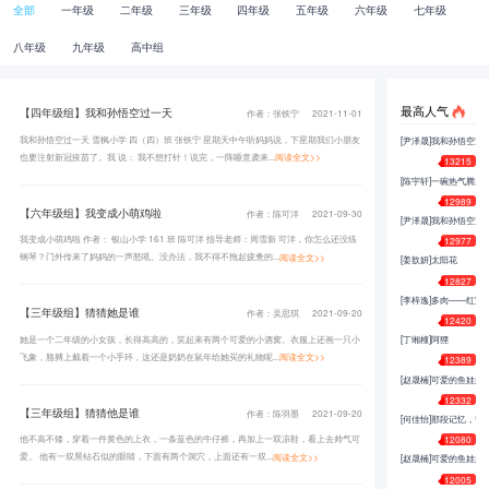
全部
一年级
二年级
三年级
四年级
五年级
六年级
七年级
八年级
九年级
高中组
最高人气
【四年级组】我和孙悟空过一天
作者：张铁宁
2021-11-01
我和孙悟空过一天 雪枫小学 四（四）班 张铁宁 星期天中午听妈妈说，下星期我们小朋友
[尹泽晟]我和孙悟空过
也要注射新冠疫苗了。我 说： 我不想打针！说完，一阵睡意袭来...
阅读全文>>
13215
[陈宇轩]一碗热气腾腾
12989
【六年级组】我变成小萌鸡啦
作者：陈可洋
2021-09-30
[尹泽晟]我和孙悟空过
我变成小萌鸡啦 作者： 银山小学 161 班 陈可洋 指导老师：周雪新 可洋，你怎么还没练
12977
钢琴？门外传来了妈妈的一声怒吼。没办法，我不得不拖起疲惫的...
阅读全文>>
[姜歆妍]太阳花
12827
[李梓逸]多肉——红宝
【三年级组】猜猜她是谁
作者：吴思琪
2021-09-20
12420
她是一个二年级的小女孩，长得高高的，笑起来有两个可爱的小酒窝。衣服上还画一只小
[丁缃橦]阿狸
飞象，胳膊上戴着一个小手环，这还是奶奶在鼠年给她买的礼物呢...
阅读全文>>
12389
[赵晟楠]可爱的鱼娃娃
12332
【三年级组】猜猜他是谁
作者：陈羽墨
2021-09-20
[何佳怡]那段记忆，留
他不高不矮，穿着一件黄色的上衣，一条蓝色的牛仔裤，再加上一双凉鞋，看上去帅气可
12080
爱。 他有一双黑钻石似的眼睛，下面有两个洞穴，上面还有一双...
阅读全文>>
[赵晟楠]可爱的鱼娃娃
12005