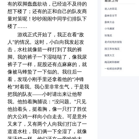
最新上传
有的
双脚蠢蠢欲动，
已经迫不及待的
迷人的荷花
想下楼了
；
还有的正和自己的队友商
森林音乐节
量对策呢！吵吵闹闹中同学们排队下
森林大会
楼了
……
小马搬家
游戏正式开始了，我正在看
“敌
玫瑰花
人”的情况。这时，小白向我发起攻
老式铅笔的冒险
国王和玫瑰花
击，水柱就像箭一样打到了我的裤
做菜大王
脚。我的裤子一下湿哒哒了，像我尿
梅花树和柳树
裤子了一样，屁股还有点麻麻的，就
一粒稻谷的梦想
像被马蜂蛰了一下似的。我往后一
看，发现小刚手里还拿着他的“冲锋
枪”对着我。我心里非常生气，于是我
把我的队友
——
小时请出来让他帮
我
。
他拍着胸脯说：
“没问题。”只见
他抬着头，挺着胸，像一只打了胜仗
的大公鸡一样
向
小白走去。可是意外
又来了，又有两个人向我们打出了一
道
道
水柱，我们俩一下全湿了，就像
落汤鸡一样。他们还在一旁哈哈大