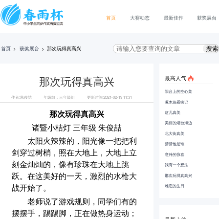
首页
大赛动态
最新佳作
获奖展台
首页
>
获奖展台
>
那次玩得真高兴
最高人气
那次玩得真高兴
阳台上的空心菜
作者:朱俊喆
年级组：三年级组
更新时间:2021-02-19 11:31
啄木鸟看病记
这儿真美
那次玩得真高兴
美丽的烟台海边
诸暨小桔灯
三年级
朱俊喆
北大街真美
太阳火辣辣的，阳光像一把把利
猜猜他是谁
剑穿过树梢，照在大地上，大地上立
意外的惊喜
刻金灿灿的，像有珍珠在大地上跳
我有一个想法
那次玩得真高兴
跃。
在这美好的一天，激烈的水枪大
难忘的生日
战开始了。
老师说了游戏规则，同学们有的
摆摆手，踢踢脚，正在做热身运动
；