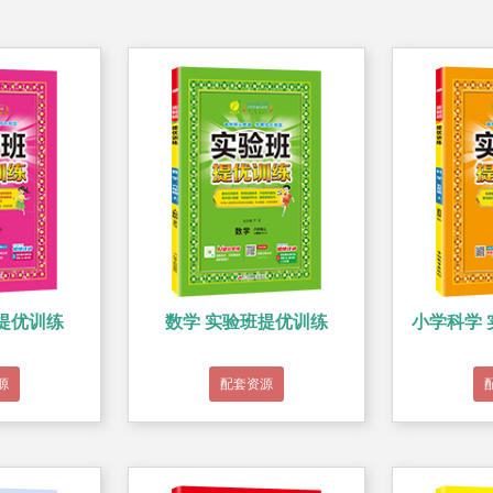
提优训练
数学 实验班提优训练
小学科学
源
配套资源