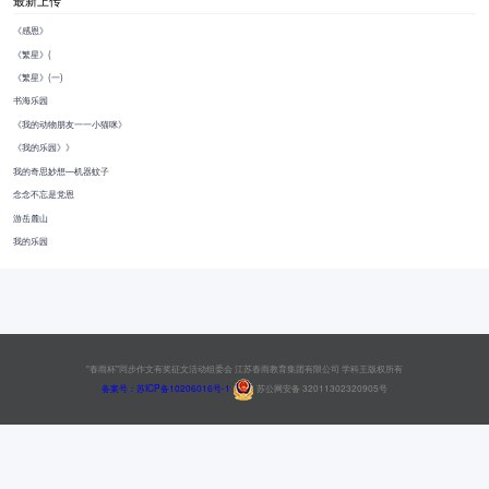
最新上传
《感恩》
《繁星》(
《繁星》(一)
书海乐园
《我的动物朋友一一小猫咪》
《我的乐园》》
我的奇思妙想—机器蚊子
念念不忘是党恩
游岳麓山
我的乐园
"春雨杯"同步作文有奖征文活动组委会 江苏春雨教育集团有限公司 学科王版权所有
备案号：苏ICP备10206016号-1
苏公网安备 32011302320905号