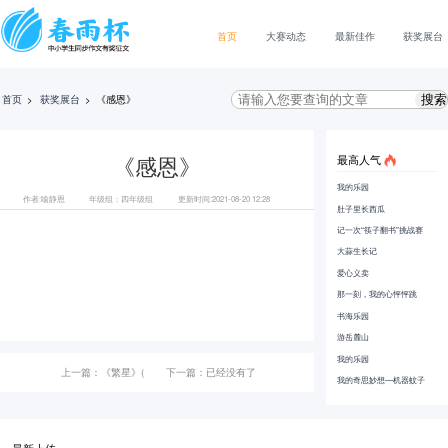
首页
大赛动态
最新佳作
获奖展台
首页
>
获奖展台
>
《感恩》
最高人气
《感恩》
我的乐园
作者:喻静恩
年级组：四年级组
更新时间:2021-08-20 12:28
肚子里长西瓜
记一次“筷子翻书”挑战赛
大蒜生长记
爱心义卖
那一刻，我的心怦怦跳
书海乐园
游岳麓山
我的乐园
上一篇：《繁星》(
下一篇：已经没有了
我的奇思妙想—机器蚊子