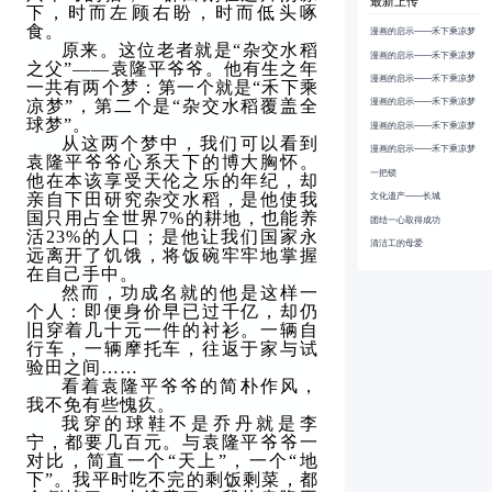
最新上传
下，时而左顾右盼，时而低头啄
食。
漫画的启示——禾下乘凉梦
原来。这位老者就是“杂交水稻
漫画的启示——禾下乘凉梦
之父”——袁隆平爷爷。他有生之年
漫画的启示——禾下乘凉梦
一共有两个梦：第一个就是“禾下乘
漫画的启示——禾下乘凉梦
凉梦”，第二个是“杂交水稻覆盖全
球梦”。
漫画的启示——禾下乘凉梦
从这两个梦中，我们可以看到
漫画的启示——禾下乘凉梦
袁隆平爷爷心系天下的博大胸怀。
一把锁
他在本该享受天伦之乐的年纪，却
文化遗产——长城
亲自下田研究杂交水稻，是他使我
国只用占全世界7%的耕地，也能养
团结一心取得成功
活23%的人口；是他让我们国家永
清洁工的母爱
远离开了饥饿，将饭碗牢牢地掌握
在自己手中。
然而，功成名就的他是这样一
个人：即便身价早已过千亿，却仍
旧穿着几十元一件的衬衫。一辆自
行车，一辆摩托车，往返于家与试
验田之间……
看着袁隆平爷爷的简朴作风，
我不免有些愧疚。
我穿的球鞋不是乔丹就是李
宁，都要几百元。与袁隆平爷爷一
对比，简直一个“天上”，一个“地
下”。我平时吃不完的剩饭剩菜，都