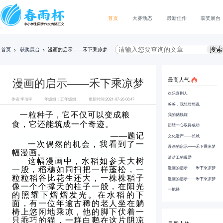
首页
大赛动态
最新佳作
获奖展台
首页
>
获奖展台
>
漫画的启示——禾下乘凉梦
最高人气
漫画的启示——禾下乘凉梦
欢乐喜剧人
作者:李信宇
年级组：五年级组
更新时间:2021-07-26 08:47
爸爸，我想对您说
一粒种子，它不仅可以变成粮
我的储钱罐
食，它还能筑成一个奇迹。
团结一心取得成功
——题记
文化遗产——长城
一次偶然的机会，我看到了一
漫画的启示——禾下乘凉梦
幅漫画。
清洁工的母爱
这幅漫画中，水稻如参天大树
漫画的启示——禾下乘凉梦
一般，稻穗如同扫把一样蓬松，一
粒粒稻谷比花生还大，一株株稻子
漫画的启示——禾下乘凉梦
像一个个撑天的柱子一般，在阳光
一把锁
的照耀下熠熠发光。在水稻的下
面，有一位年逾古稀的老人坐在躺
椅上悠闲地乘凉，他的脚下伏着一
只乖巧的猫，一群白鹅在这片阴凉