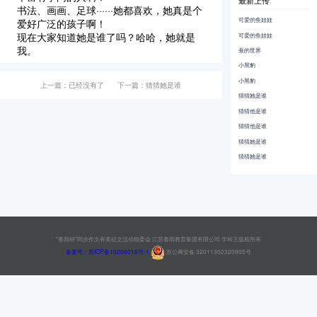
最新上传
书法、画画、足球······她都喜欢，她真是个
可爱的鱼娃娃
爱好广泛的孩子啊！
现在大家知道她是谁了吗？哈哈，她就是
可爱的鱼娃娃
我。
蚕的世界
小黑豹
小黑豹
上一篇：已经没有了
下一篇：猜猜她是谁
猜猜她是谁
猜猜他是谁
猜猜他是谁
猜猜她是谁
猜猜她是谁
"春雨杯"同步作文有奖征文活动组委会 江苏春雨教育集团有限公司 学科王版权所有
备案号：苏ICP备10206016号-1
苏公网安备 32011302320905号