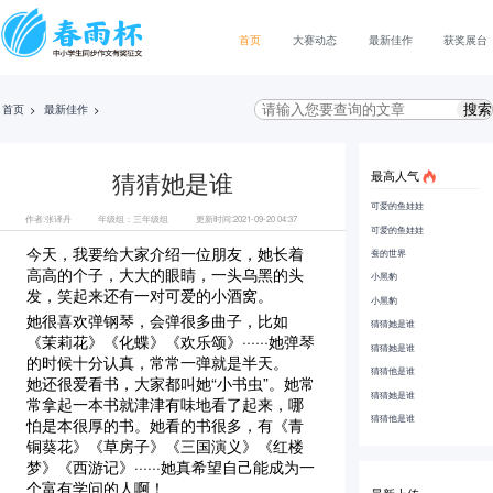
首页
大赛动态
最新佳作
获奖展台
首页
>
最新佳作
>
最高人气
猜猜她是谁
可爱的鱼娃娃
作者:张译丹
年级组：三年级组
更新时间:2021-09-20 04:37
可爱的鱼娃娃
今天，我要给大家介绍一位朋友，她长着
蚕的世界
高高的个子，大大的眼睛，一头乌黑的头
小黑豹
发，笑起来还有一对可爱的小酒窝。
小黑豹
她很喜欢弹钢琴，会弹很多曲子，比如
猜猜她是谁
《茉莉花》《化蝶》《欢乐颂》······她弹琴
猜猜她是谁
的时候十分认真，常常一弹就是半天。
猜猜他是谁
她还很爱看书，大家都叫她“小书虫”。她常
猜猜她是谁
常拿起一本书就津津有味地看了起来，哪
猜猜他是谁
怕是本很厚的书。她看的书很多，有《青
铜葵花》《草房子》《三国演义》《红楼
梦》《西游记》······她真希望自己能成为一
个富有学问的人啊！