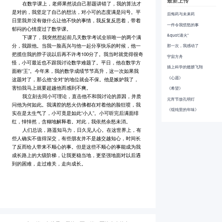
最新上传
在数学课上，老师果然说自己那题讲错了，我的算法才
是对的，我坚定了自己的想法，对小可的态度满是问号。平
后悔药与未来药
日里我并没有做什么让他不快的事情，我反复反思着，带着
一件令我愤怒的事
郁闷的心情度过了数学课。
&quot;请火“
下课了，我突然想起前几天数学考试全班唯一的两个满
分，我跟他。当我一脸高兴与他一起分享快乐的时候，他一
那一次，我感动了
把揽住我的脖子说以后再不许考100分了。我当时就觉得很奇
宇宙方舟
怪，小可最近也不跟我讨论数学难题了。平日，他在数学方
插上科学的翅膀飞翔
面称“王”。今年来，我的数学成绩节节高升，这一次如果我
《心愿》
这题对了，那么他“全对”的地位就会不保。他是嫉妒我了，
害怕我马上就要超越他而感到不爽。
《希望》
我立刻去同小可理论，直击他不和我讨论的原因，并质
元宵节放孔明灯
问他为何如此。我满腔的怒火仿佛都在对着他的脸狂喷，我
《馄饨里的年味》
实在是太生气了，小可竟是如此“小人”。小可听完后满面绯
红，悻悻然，含糊地解释着。对此，我依然余怒未消。
人们总说，路遥知马力，日久见人心。在这世界上，有
些人确实不值得深交，有些朋友并不是越交越知心，时间长
了反而给人带来不顺心的事。但是这些不顺心的事能成为我
成长路上的大级阶梯，让我更稳当地，更坚强地面对以后遇
到的困难，走过难关，走向成长。