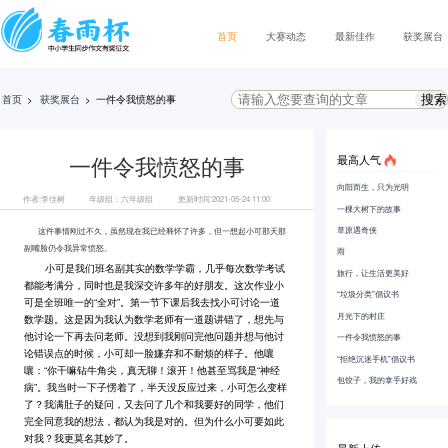
首页
大赛动态
最新佳作
获奖展台
首页
>
获奖展台
>
一件令我愤怒的事
最高人气
一件令我愤怒的事
向阳而生，只为光明
作者:李佳树
年级组：六年级组
更新时间:2021-05-24 11:00
一棵大树下的故事
草原遇奇侠
这件事情刚过不久，虽然现在我已经释怀了许多，但一想起小可那天那
副嘴脸仍令我异常愤怒。
雨
小可是我们班名副其实的数学学霸，几乎每次数学考试
旅行，让生活更美好
都能考满分，同时也是我深交许多年的好朋友。这次作业小
“垃圾分类”倡议书
可是全班唯一的“全对”。第一节下课后我去找小可讨论一道
月光下的村庄
数学题。这是因为我认为数学老师有一道题讲错了，想先与
他讨论一下再去问老师。没想到我刚问完他问题并想与他讨
一件令我愤怒的事
论错误点的时候，小可却一脸嫌弃和不耐烦的样子。他嚷
“拒绝沉迷手机”倡议书
嚷：“你干嘛钻牛角尖，真无聊！滚开！他甚至骂我是“神经
包饺子，我的拿手好戏
病”。我当时一下子愣着了，半天没反应过来，小可怎么变样
了？我满肚子的疑问，又去问了几个和我要好的同学，他们
完全同意我的想法，都认为我是对的。但为什么小可要如此
对我？我更莫名其妙了。