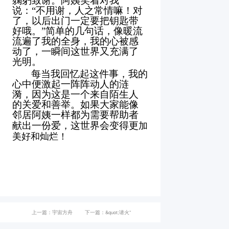
躹躬致谢。阿姨笑着对我
说：“不用谢，人之常情嘛！对
了，以后出门一定要把钥匙带
好哦。”简单的几句话，像暖流
流遍了我的全身，我的心被感
动了，一瞬间
这
世界又充满了
光明。
每当我回忆起这件事，我的
心中便激起一阵阵动人的涟
漪，因为这是一个来自陌生人
的关爱和善举。如果大家能像
邻居阿姨一样都为需要帮助者
献出一份爱，这世界会变得更
加
美好和灿烂！
上一篇：宇宙方舟
下一篇：&quot;请火“