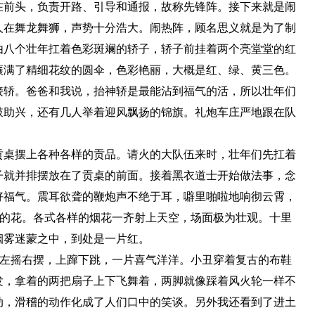
在前头，负责开路、引导和通报，故称先锋阵。接下来就是闹
人在舞龙舞狮，声势十分浩大。闹热阵，顾名思义就是为了制
由八个壮年扛着色彩斑斓的轿子，轿子前挂着两个亮堂堂的红
镶满了精细花纹的圆伞，色彩艳丽，大概是红、绿、黄三色。
接轿。爸爸和我说，抬神轿是最能沾到福气的活，所以壮年们
鼓助兴，还有几人举着迎风飘扬的锦旗。礼炮车庄严地跟在队
桌摆上各种各样的贡品。请火的大队伍来时，壮年们先扛着
子就并排摆放在了贡桌的前面。接着黑衣道士开始做法事，念
好福气。震耳欲聋的鞭炮声不绝于耳，噼里啪啦地响彻云霄，
彩的花。各式各样的烟花一齐射上天空，场面极为壮观。十里
烟雾迷蒙之中，到处是一片红。
左摇右摆，上蹿下跳，一片喜气洋洋。小丑穿着复古的布鞋
发，拿着的两把扇子上下飞舞着，两脚就像踩着风火轮一样不
动，滑稽的动作化成了人们口中的笑谈。另外我还看到了进土