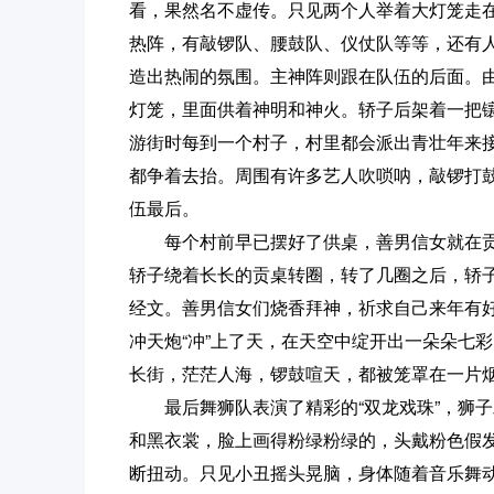
看，果然名不虚传。只见两个人举着大灯笼走
热阵，有敲锣队、腰鼓队、仪仗队等等，还有
造出热闹的氛围。主神阵则跟在队伍的后面。
灯笼，里面供着神明和神火。轿子后架着一把
游街时每到一个村子，村里都会派出青壮年来
都争着去抬。周围有许多艺人吹唢呐，敲锣打
伍最后。
每个村前早已摆好了供桌，善男信女就在贡
轿子绕着长长的贡桌转圈，转了几圈之后，轿
经文。善男信女们烧香拜神，祈求自己来年有
冲天炮“冲”上了天，在天空中绽开出一朵朵七
长街，茫茫人海，锣鼓喧天，都被笼罩在一片
最后舞狮队表演了精彩的“双龙戏珠”，狮子
和黑衣裳，脸上画得粉绿粉绿的，头戴粉色假
断扭动。只见小丑摇头晃脑，身体随着音乐舞