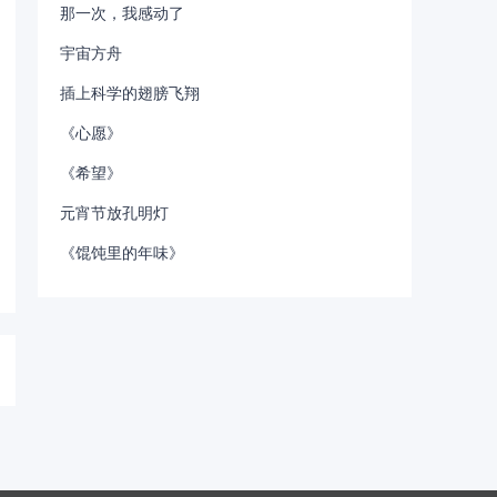
那一次，我感动了
宇宙方舟
插上科学的翅膀飞翔
《心愿》
《希望》
元宵节放孔明灯
《馄饨里的年味》